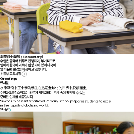
초등부
(
小學部
/ Elementary)
수업은 중국어 위주로 진행되며, 부가적으로
영어와 한국어 과목이 편성 되어 있어 다국어
및 다문화 환경을 제공하고 있습니다.
초등부 교육과정
Greetings
인사말
水原華僑中正小學為學生在迅速全球化的世界中脫穎而出。
수원화교중정소학교는 빠르게 세계화되는 추세 속에 활약할 수 있는
준비된 인재를 배출합니다.
Suwon Chinese International Primary School prepares students to excel
in the rapidly globalizing world.
인사말