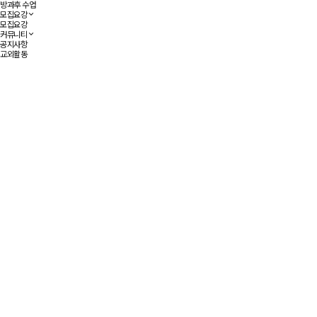
방과후 수업
모집요강
모집요강
커뮤니티
공지사항
교외활동